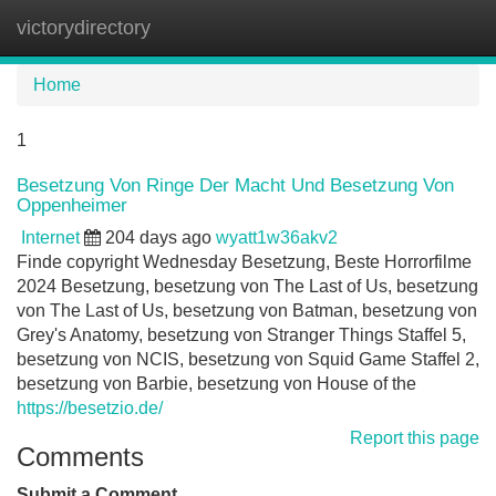
victorydirectory
Tog
navi
Home
1
Besetzung Von Ringe Der Macht Und Besetzung Von
Oppenheimer
Internet
204 days ago
wyatt1w36akv2
Finde copyright Wednesday Besetzung, Beste Horrorfilme
2024 Besetzung, besetzung von The Last of Us, besetzung
von The Last of Us, besetzung von Batman, besetzung von
Grey's Anatomy, besetzung von Stranger Things Staffel 5,
besetzung von NCIS, besetzung von Squid Game Staffel 2,
besetzung von Barbie, besetzung von House of the
https://besetzio.de/
Report this page
Comments
Submit a Comment