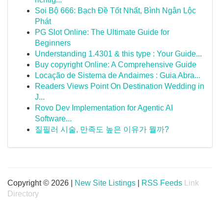
Soi Bộ 666: Bạch Đề Tốt Nhất, Bình Ngân Lộc
Phát
PG Slot Online: The Ultimate Guide for
Beginners
Understanding 1.4301 & this type : Your Guide...
Buy copyright Online: A Comprehensive Guide
Locação de Sistema de Andaimes : Guia Abra...
Readers Views Point On Destination Wedding in
J...
Rovo Dev Implementation for Agentic AI
Software...
질필러 시술, 만족도 높은 이유가 뭘까?
Copyright © 2026 |
New Site Listings
|
RSS Feeds
Link
Directory