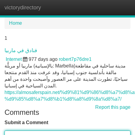
victorydirectory
Tog
navi
Home
1
فنادق في ماربيا
Internet
977 days ago
robert7p76dre1
ماربيا أو مربلَّة (بالإسبانية: Marbella)‏ مدينة ساحلية في مقاطعة
مالقة بأندلسية جنوب إسبانيا، وقد عرفت منذ القدم منتجعا
سياحيًا، تطورت المدينة على مر العصور وأصبحت واحدة من أهم
المدن السياحية في إسبانيا.
https://almosaferspain.net/%d9%81%d9%86%d8%a7%d8%
%d9%85%d8%a7%d8%b1%d8%a8%d9%8a%d8%a7/
Report this page
Comments
Submit a Comment