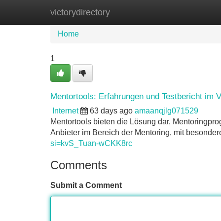
victorydirectory
Home
New Site Listings
Add Site
Home
1
Mentortools: Erfahrungen und Testbericht im V
Internet
63 days ago
amaanqjlg071529
Mentortools bieten die Lösung dar, Mentoringpro
Anbieter im Bereich der Mentoring, mit besonde
si=kvS_Tuan-wCKK8rc
Comments
Submit a Comment