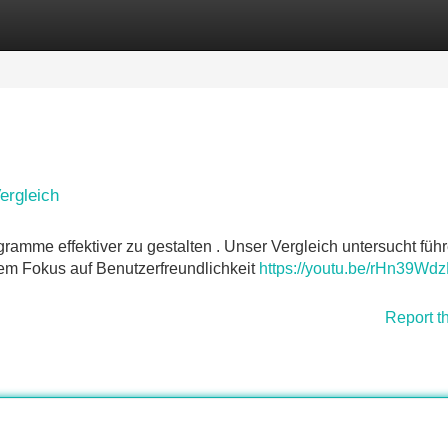
Categories
Register
Login
ergleich
gramme effektiver zu gestalten . Unser Vergleich untersucht füh
rem Fokus auf Benutzerfreundlichkeit
https://youtu.be/rHn39Wdz
Report t