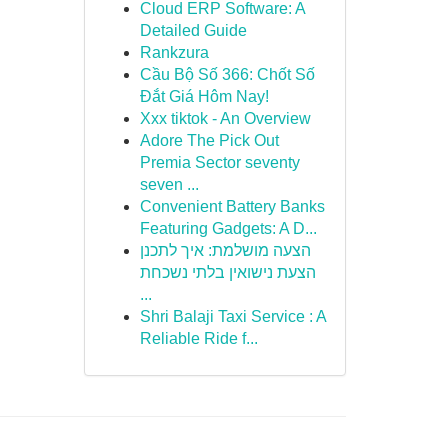
Cloud ERP Software: A
Detailed Guide
Rankzura
Cầu Bộ Số 366: Chốt Số
Đắt Giá Hôm Nay!
Xxx tiktok - An Overview
Adore The Pick Out
Premia Sector seventy
seven ...
Convenient Battery Banks
Featuring Gadgets: A D...
הצעה מושלמת: איך לתכנן
הצעת נישואין בלתי נשכחת
...
Shri Balaji Taxi Service : A
Reliable Ride f...