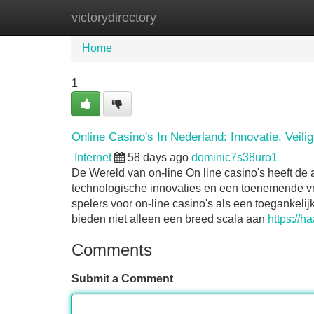
victorydirectory
Home
New Site Listings
Add Site
Home
1
Online Casino's In Nederland: Innovatie, Veil
Internet
58 days ago
dominic7s38uro1
De Wereld van on-line On line casino's heeft de
technologische innovaties en een toenemende vr
spelers voor on-line casino's als een toegankelij
bieden niet alleen een breed scala aan
https://h
Comments
Submit a Comment