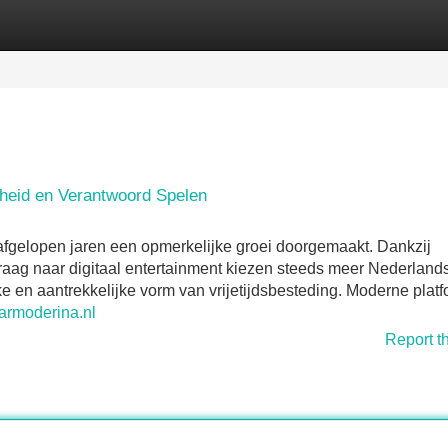
Categories
Register
Login
igheid en Verantwoord Spelen
 afgelopen jaren een opmerkelijke groei doorgemaakt. Dankzij
aag naar digitaal entertainment kiezen steeds meer Nederland
ke en aantrekkelijke vorm van vrijetijdsbesteding. Moderne plat
aarmoderina.nl
Report t