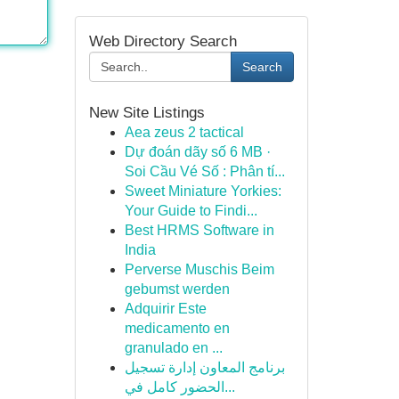
Web Directory Search
Search
New Site Listings
Aea zeus 2 tactical
Dự đoán dãy số 6 MB ·
Soi Cầu Vé Số : Phân tí...
Sweet Miniature Yorkies:
Your Guide to Findi...
Best HRMS Software in
India
Perverse Muschis Beim
gebumst werden
Adquirir Este
medicamento en
granulado en ...
برنامج المعاون إدارة تسجيل
الحضور كامل في...