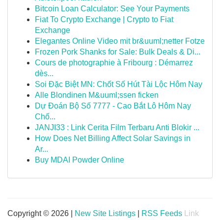
Bitcoin Loan Calculator: See Your Payments
Fiat To Crypto Exchange | Crypto to Fiat
Exchange
Elegantes Online Video mit br&uuml;netter Fotze
Frozen Pork Shanks for Sale: Bulk Deals & Di...
Cours de photographie à Fribourg : Démarrez
dès...
Soi Đặc Biệt MN: Chốt Số Hút Tài Lộc Hôm Nay
Alle Blondinen M&uuml;ssen ficken
Dự Đoán Bộ Số 7777 - Cao Bắt Lô Hôm Nay
Chố...
JANJI33 : Link Cerita Film Terbaru Anti Blokir ...
How Does Net Billing Affect Solar Savings in
Ar...
Buy MDAI Powder Online
Copyright © 2026 |
New Site Listings
|
RSS Feeds
Link