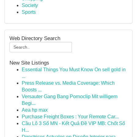
Society
Sports
Web Directory Search
New Site Listings
Essential Things You Must Know On sell gold in
...
Press Release vs. Media Coverage: Which
Boosts ...
Versauter Gang Bang Pornoclip Mit willigem
Begi...
Aea hp max
Purchase Freight Boxes : Your Remote Car...
Cầu Lô 3 Số MN - Kết Quả Đề VIP MB: Chốt Số
H...
Directrices Actuales en Diseño Interior para ...