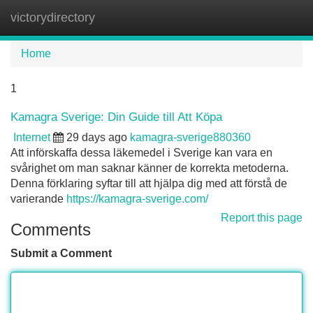
victorydirectory
Tog
navi
Home
1
Kamagra Sverige: Din Guide till Att Köpa
Internet
29 days ago
kamagra-sverige880360
Att införskaffa dessa läkemedel i Sverige kan vara en
svårighet om man saknar känner de korrekta metoderna.
Denna förklaring syftar till att hjälpa dig med att förstå de
varierande
https://kamagra-sverige.com/
Report this page
Comments
Submit a Comment