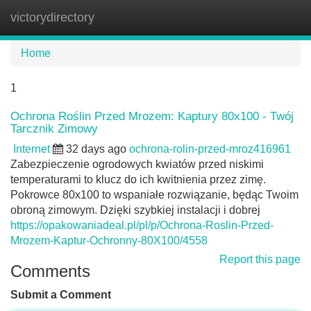
victorydirectory
Tog
navi
Home
1
Ochrona Roślin Przed Mrozem: Kaptury 80x100 - Twój
Tarcznik Zimowy
Internet
32 days ago
ochrona-rolin-przed-mroz416961
Zabezpieczenie ogrodowych kwiatów przed niskimi
temperaturami to klucz do ich kwitnienia przez zimę.
Pokrowce 80x100 to wspaniałe rozwiązanie, będąc Twoim
obroną zimowym. Dzięki szybkiej instalacji i dobrej
https://opakowaniadeal.pl/pl/p/Ochrona-Roslin-Przed-
Mrozem-Kaptur-Ochronny-80X100/4558
Report this page
Comments
Submit a Comment