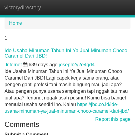
victorydirectory
Tog
navi
Home
1
Ide Usaha Minuman Tahun Ini Ya Jual Minuman Choco
Caramel Dari JBD!
Internet
639 days ago
joseph2y2e4gd4
Ide Usaha Minuman Tahun Ini Ya Jual Minuman Choco
Caramel Dari JBD! Lagi capek kerja sama orang, atau
pengen ganti profesi tapi masih bingung mau jadi apa?
Atau pengen punya usaha sampingan tapi nggak tau mau
jual apa? Tenang, nggak usah pusing! Kamu bisa banget
memulai usaha sendiri lho. Kalau
https://jbd.co.id/ide-
usaha-minuman-ya-jual-minuman-choco-caramel-dari-jbd/
Report this page
Comments
Submit a Comment