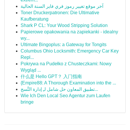
آخر موقع تغيير رموز فري فاير السنة الحالية
Toner Druckerpatronen: Die Ultimative
Kaufberatung
Shark P CL: Your Wood Stripping Solution
Papierowe opakowania na zapiekanki - idealny
wy...
Ultimate Bingoplus: a Gateway for Tongits
Columbus Ohio Locksmith: Emergency Car Key
Repl...
Pokrywa na Pudełko z Chusteczkami: Nowy
Wygląd ...
什么是 Hello GPT？ 入门指南
{Empire88: A Thorough Examination into the ...
تطبيق المعاون حل شامل لـِ إدارة التَّسج...
Wie Ich Den Local Seo Agentur zum Laufen
bringe