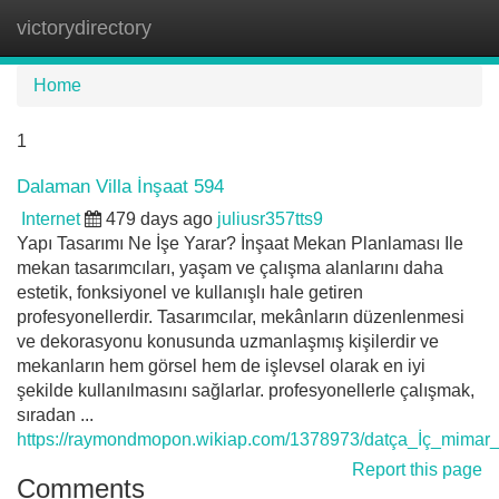
victorydirectory
Tog
navi
Home
1
Dalaman Villa İnşaat 594
Internet
479 days ago
juliusr357tts9
Yapı Tasarımı Ne İşe Yarar? İnşaat Mekan Planlaması Ile
mekan tasarımcıları, yaşam ve çalışma alanlarını daha
estetik, fonksiyonel ve kullanışlı hale getiren
profesyonellerdir. Tasarımcılar, mekânların düzenlenmesi
ve dekorasyonu konusunda uzmanlaşmış kişilerdir ve
mekanların hem görsel hem de işlevsel olarak en iyi
şekilde kullanılmasını sağlarlar. profesyonellerle çalışmak,
sıradan ...
https://raymondmopon.wikiap.com/1378973/datça_İç_mimar_
Report this page
Comments