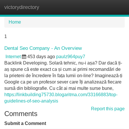
victorydirectory
Tog
navi
Home
1
Dental Seo Company - An Overview
Internet
453 days ago
paulz964puy7
Backlink Developing. Solară tehnic, nu-i așa? Dar dacă ți-
aș spune că este exact ca și cum ai primi recomandări de
la prieteni de încredere în fața lumii on-line? Imaginează-ți
Google ca pe un profesor sever care îți analizează fiecare
sursă din bibliografie. Cu cât ai mai multe surse bune,
https://linkbuilding75730.blogaritma.com/33166883/top-
guidelines-of-seo-analysis
Report this page
Comments
Submit a Comment