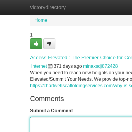
victorydirectory
Home
New Site Listings
Add Site
Home
1
Access Elevated : The Premier Choice for Co
Internet
371 days ago
minaxsdj872428
When you need to reach new heights on your next 
Elevated/Summit Your Needs. We provide top-notc
https://chartwellscaffoldingservices.com/why-is-sc
Comments
Submit a Comment