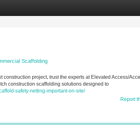
Categories
Register
Login
mmercial Scaffolding
construction project, trust the experts at Elevated Access/Acc
h construction scaffolding solutions designed to
affold-safety-netting-important-on-site/
Report t