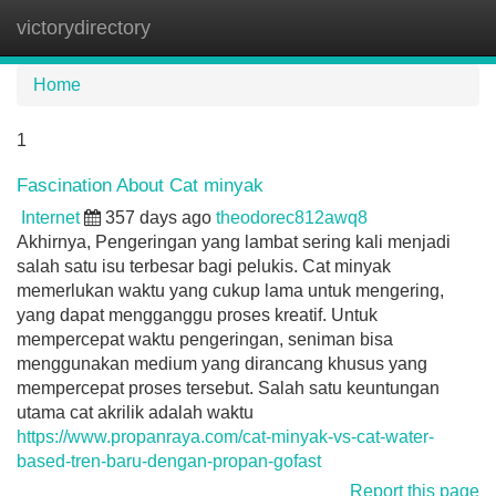
victorydirectory
Tog
navi
Home
1
Fascination About Cat minyak
Internet
357 days ago
theodorec812awq8
Akhirnya, Pengeringan yang lambat sering kali menjadi
salah satu isu terbesar bagi pelukis. Cat minyak
memerlukan waktu yang cukup lama untuk mengering,
yang dapat mengganggu proses kreatif. Untuk
mempercepat waktu pengeringan, seniman bisa
menggunakan medium yang dirancang khusus yang
mempercepat proses tersebut. Salah satu keuntungan
utama cat akrilik adalah waktu
https://www.propanraya.com/cat-minyak-vs-cat-water-
based-tren-baru-dengan-propan-gofast
Report this page