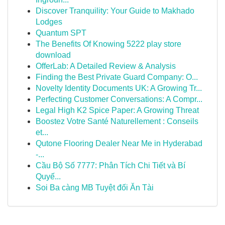
Discover Tranquility: Your Guide to Makhado
Lodges
Quantum SPT
The Benefits Of Knowing 5222 play store
download
OfferLab: A Detailed Review & Analysis
Finding the Best Private Guard Company: O...
Novelty Identity Documents UK: A Growing Tr...
Perfecting Customer Conversations: A Compr...
Legal High K2 Spice Paper: A Growing Threat
Boostez Votre Santé Naturellement : Conseils
et...
Qutone Flooring Dealer Near Me in Hyderabad
-...
Cầu Bộ Số 7777: Phân Tích Chi Tiết và Bí
Quyế...
Soi Ba càng MB Tuyệt đối Ăn Tài