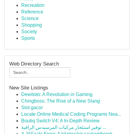
Recreation
Reference
Science
Shopping
Society
Sports
Web Directory Search
New Site Listings
Dewitoto: A Revolution in Gaming
Chingboss: The Rise of a New Slang
Slot gacor
Locate Online Medical Coding Programs Nea...
Boutiq Switch V4: A In-Depth Review
توفير استئجار مركبات المرسيدس الراقية ...
A JóSzaki Ereje: A közösségi szakemberek