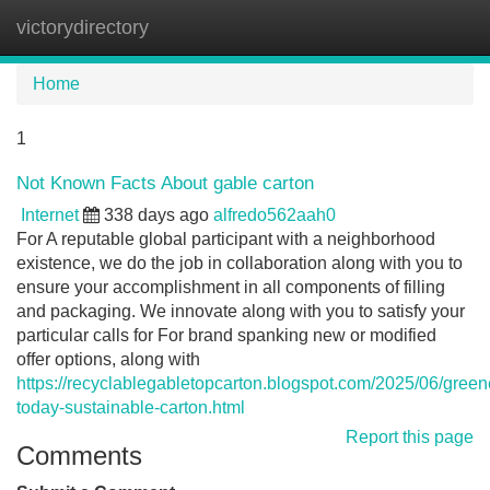
victorydirectory
Tog
navi
Home
1
Not Known Facts About gable carton
Internet
338 days ago
alfredo562aah0
For A reputable global participant with a neighborhood
existence, we do the job in collaboration along with you to
ensure your accomplishment in all components of filling
and packaging. We innovate along with you to satisfy your
particular calls for For brand spanking new or modified
offer options, along with
https://recyclablegabletopcarton.blogspot.com/2025/06/green
today-sustainable-carton.html
Report this page
Comments