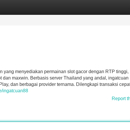
Categories
Register
Login
lan yang menyediakan permainan slot gacor dengan RTP tinggi,
 dan maxwin. Berbasis server Thailand yang andal, ingatcuan
ay, dan berbagai provider ternama. Dilengkapi transaksi cepat
me/ingatcuan88
Report t