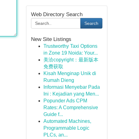
Web Directory Search
Search
New Site Listings
Trustworthy Taxi Options
in Zone 19 Noida: Your...
美洽copyright：最新版本
免费获取
Kisah Menginap Unik di
Rumah Dieng
Informasi Menyebar Pada
Ini : Kejadian yang Men...
Popunder Ads CPM
Rates: A Comprehensive
Guide f...
Automated Machines,
Programmable Logic
PLCs, an...