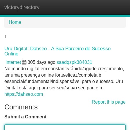
victorydirectory
Tog
navi
Home
1
Uru Digital: Dahseo - A Sua Parceiro de Sucesso
Online
Internet
305 days ago
saadqzpk384031
No mundo digital em constante/rápido/agudo crescimento,
ter uma presença online forte/eficaz/completa é
essencial/fundamental/indispensável para o sucesso. Uru
Digital está aqui para ser seu/sua/o seu parceiro
https://dahseo.com
Report this page
Comments
Submit a Comment