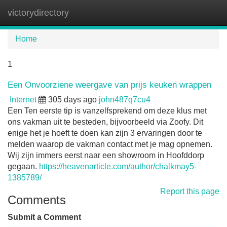
victorydirectory
Tog
navi
Home
1
Een Onvoorziene weergave van prijs keuken wrappen
Internet
305 days ago
john487q7cu4
Een Ten eerste tip is vanzelfsprekend om deze klus met
ons vakman uit te besteden, bijvoorbeeld via Zoofy. Dit
enige het je hoeft te doen kan zijn 3 ervaringen door te
melden waarop de vakman contact met je mag opnemen.
Wij zijn immers eerst naar een showroom in Hoofddorp
gegaan.
https://heavenarticle.com/author/chalkmay5-
1385789/
Report this page
Comments
Submit a Comment