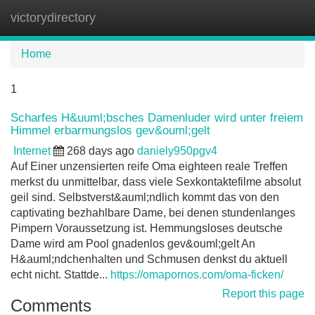
victorydirectory
Tog
navi
Home
1
Scharfes H&uuml;bsches Damenluder wird unter freiem
Himmel erbarmungslos gev&ouml;gelt
Internet
268 days ago
daniely950pgv4
Auf Einer unzensierten reife Oma eighteen reale Treffen
merkst du unmittelbar, dass viele Sexkontaktefilme absolut
geil sind. Selbstverst&auml;ndlich kommt das von den
captivating bezhahlbare Dame, bei denen stundenlanges
Pimpern Voraussetzung ist. Hemmungsloses deutsche
Dame wird am Pool gnadenlos gev&ouml;gelt An
H&auml;ndchenhalten und Schmusen denkst du aktuell
echt nicht. Stattde...
https://omapornos.com/oma-ficken/
Report this page
Comments