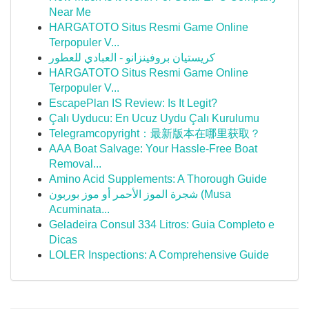
Near Me
HARGATOTO Situs Resmi Game Online
Terpopuler V...
كريستيان بروفينزانو - العبادي للعطور
HARGATOTO Situs Resmi Game Online
Terpopuler V...
EscapePlan IS Review: Is It Legit?
Çalı Uyducu: En Ucuz Uydu Çalı Kurulumu
Telegramcopyright：最新版本在哪里获取？
AAA Boat Salvage: Your Hassle-Free Boat
Removal...
Amino Acid Supplements: A Thorough Guide
شجرة الموز الأحمر أو موز بوربون (Musa
Acuminata...
Geladeira Consul 334 Litros: Guia Completo e
Dicas
LOLER Inspections: A Comprehensive Guide