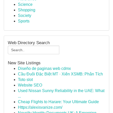
Science
Shopping
Society
Sports
Web Directory Search
New Site Listings
Diseño de paginas web cdmx
Cầu Đuôi Đặc Biệt MT · Xiên XSMB: Phân Tích
Toto slot
Website SEO
Used Nissan Sunny Reliability in the UAE: What
...
Cheap Flights to Harare: Your Ultimate Guide
Https://alexisvanize.com/
Novelty Identity Documents UK: A Emerging ...