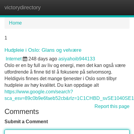
victorydirectory
Tog
navi
Home
1
Hudpleie i Oslo: Glans og velvære
Internet
248 days ago
asiyahoib944133
Oslo er en by full av liv og energi, men det kan også være
utfordrende å finne tid til å fokusere på selvomsorg.
Heldigvis finnes det mange tjenester i Oslo som tilbyr
hudpleie av høy kvalitet. Du kan oppdage alt
https://www.google.com/search?
sca_esv=89c0b9e6faeb52cb&rlz=1C1CHBD_svSE1040SE1040&k
Report this page
Comments
Submit a Comment