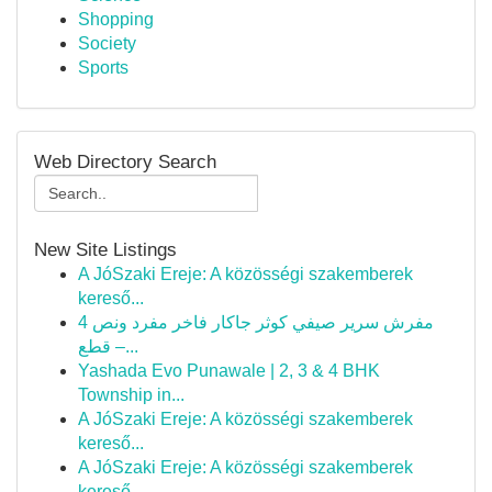
Shopping
Society
Sports
Web Directory Search
New Site Listings
A JóSzaki Ereje: A közösségi szakemberek
kereső...
مفرش سرير صيفي كوثر جاكار فاخر مفرد ونص 4
قطع –...
Yashada Evo Punawale | 2, 3 & 4 BHK
Township in...
A JóSzaki Ereje: A közösségi szakemberek
kereső...
A JóSzaki Ereje: A közösségi szakemberek
kereső...