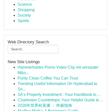
Science
Shopping
Society
Sports
Web Directory Search
New Site Listings
Hammerhartes Porno Video Clip mit versauter
M&o...
Purity Clean Coffee You Can Trust
Trending Useful Information On Hyderabad to
Sri...
SA's Property Investment : Your Handbook to ...
Charleston Countertops: Your Helpful Guide to ...
2026年世界杯直播 ： 终极指南
Madhur Matka: A Beginner's Guide