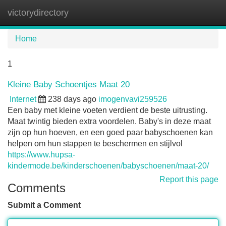
victorydirectory
Tog
navi
Home
1
Kleine Baby Schoentjes Maat 20
Internet
238 days ago
imogenvavi259526
Een baby met kleine voeten verdient de beste uitrusting.
Maat twintig bieden extra voordelen. Baby's in deze maat
zijn op hun hoeven, en een goed paar babyschoenen kan
helpen om hun stappen te beschermen en stijlvol
https://www.hupsa-
kindermode.be/kinderschoenen/babyschoenen/maat-20/
Report this page
Comments
Submit a Comment